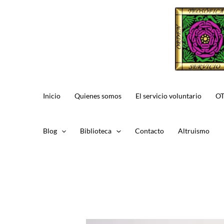
Ir
al
contenido
Inicio
Quienes somos
El servicio voluntario
OT
Blog
Biblioteca
Contacto
Altruismo