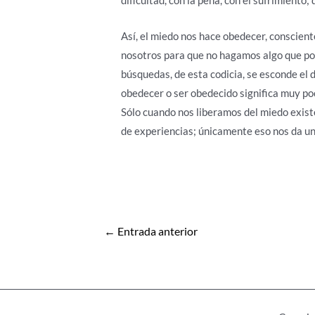
Así, el miedo nos hace obedecer, consciente
nosotros para que no hagamos algo que pod
búsquedas, de esta codicia, se esconde el d
obedecer o ser obedecido significa muy poc
Sólo cuando nos liberamos del miedo exist
de experiencias; únicamente eso nos da una
Navegación
←
Entrada anterior
de
entradas