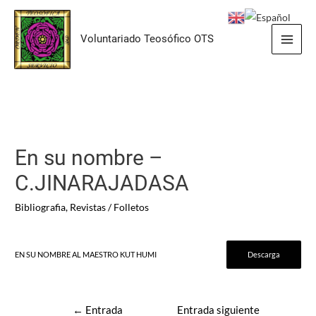
Ir
al
Voluntariado Teosófico OTS
contenido
Main
Men
En su nombre –
C.JINARAJADASA
Bibliografia
,
Revistas / Folletos
EN SU NOMBRE AL MAESTRO KUT HUMI
Descarga
Navegación
←
Entrada
Entrada siguiente