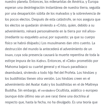
nuestro planeta. Entonces, los milenaristas de América, y Europa
esperan una desintegración instantánea de nuestra tierra, seguida
por una desaparición súbita de los malvados y la sobrevivencia de
los pocos electos. Después de esta catástrofe, se nos asegura que
los electos se quedarán sirviendo a «Cristo, quien, debido a su
advenimiento, reinará personalmente en la tierra por mil años»
(mediante su esqueleto
astral,
por supuesto; ya que su cuerpo
físico se habrá disipado.) Los musulmanes dan otro cuento. La
destrucción del mundo la antecederá el advenimiento de un
Imam,
cuya sola presencia causará la muerte repentina de toda la
estirpe impura de los
Kafires.
Entonces, el «Cielo» prometido por
Mahoma bajará su cuartel general y el
Houris
paradisíaco
deambulará, sirviendo a todo hijo fiel del Profeta. Los hindúes y
los buddhistas tienen otra versión. Los hindúes creen en el
advenimiento del Avatar
Kalki
y los buddhistas en el de Maitreya
Buddha. Sin embargo, el
verdadero
Ocultista, asiático o europeo
(aunque éste último sea un ave rara) tiene una doctrina al
respecto que, hasta la fecha, no ha divulgado. Es una teoría que