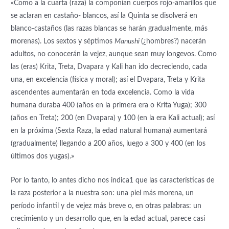
«Como a la cuarta (raza) la componían cuerpos rojo-amarillos que
se aclaran en castaño- blancos, así la Quinta se disolverá en
blanco-castaños (las razas blancas se harán gradualmente, más
morenas). Los sextos y séptimos
Manushi
(¿hombres?) nacerán
adultos, no conocerán la vejez, aunque sean muy longevos. Como
las (eras) Krita, Treta, Dvapara y Kali han ido decreciendo, cada
una, en excelencia (física y moral); así el Dvapara, Treta y Krita
ascendentes aumentarán en toda excelencia. Como la vida
humana duraba 400 (años en la primera era o Krita Yuga); 300
(años en Treta); 200 (en Dvapara) y 100 (en la era Kali actual); así
en la próxima (Sexta Raza, la edad natural humana) aumentará
(gradualmente) llegando a 200 años, luego a 300 y 400 (en los
últimos dos yugas).»
Por lo tanto, lo antes dicho nos indica1 que las características de
la raza posterior a la nuestra son: una piel más morena, un
período infantil y de vejez más breve o, en otras palabras: un
crecimiento y un desarrollo que, en la edad actual, parece casi