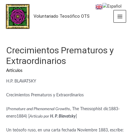
Ir
al
Voluntariado Teosófico OTS
contenido
Main
Men
Crecimientos Prematuros y
Extraordinarios
Artículos
H.P. BLAVATSKY
Crecimientos Prematuros y Extraordinarios
(
Premature and Phenomenal Growths
, The Theosophist dic1883-
enero1884) [
Artículo por
H. P. Blavatsky
]
Un teósofo ruso, en una carta fechada Noviembre 1883, escribe: