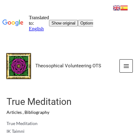
Skip
to
Theosophical Volunteering OTS
content
Main
Men
True Meditation
Articles
,
Bibliography
True Meditation
IK Taimni